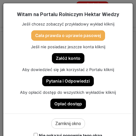
Jesteś
niezalogowany
Menu
W
Witam na Portalu Rolniczym Hektar Wiedzy
Zaloguj się
Jeśli chcesz zobaczyć przykładowy wykład kliknij
Cała prawda o uprawie pasowej
Strona główna
/
Gadżety
Jeśli nie posiadasz jeszcze konta kliknij
Gadżety
Załóż konto
Aby dowiedzieć się jak korzystać z Portalu kliknij
Wyświetlanie wszystkich wyników: 5
Pytania i Odpowiedzi
Aby opłacić dostęp do wszystkich wykładów kliknij
Opłać dostęp
Zamknij okno
Nie pokazuj ponownie tego okna