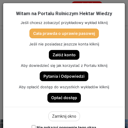
Jesteś
niezalogowany
Menu
W
Witam na Portalu Rolniczym Hektar Wiedzy
Zaloguj się
Jeśli chcesz zobaczyć przykładowy wykład kliknij
Cała prawda o uprawie pasowej
Strona główna
/
OSTATNIO DODANE
Jeśli nie posiadasz jeszcze konta kliknij
OSTATNIO DODANE
Załóż konto
MAZOWIECKIE DNI
Aby dowiedzieć się jak korzystać z Portalu kliknij
ROLNICTWA | TARGI ROLNICZE
Pytania i Odpowiedzi
POŚWIĘTNE 2026
Aby opłacić dostęp do wszystkich wykładów kliknij
Opłać dostęp
TARGI ROLNICZE
0
Send
Hektar Wiedzy Admin
12 czerwca 2026
Zamknij okno
an
email
Nie pokazuj ponownie tego okna