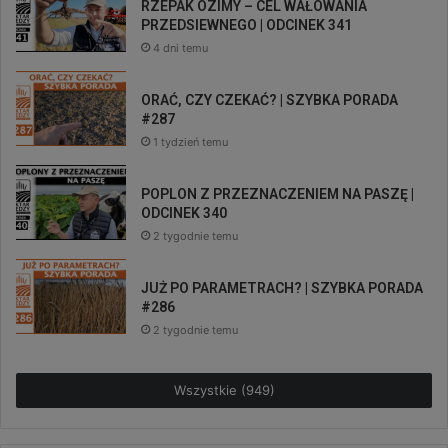
RZEPAK OZIMY – CEL WAŁOWANIA
PRZEDSIEWNEGO | ODCINEK 341
4 dni temu
ORAĆ, CZY CZEKAĆ? | SZYBKA PORADA
#287
1 tydzień temu
POPLON Z PRZEZNACZENIEM NA PASZĘ |
ODCINEK 340
2 tygodnie temu
JUŻ PO PARAMETRACH? | SZYBKA PORADA
#286
2 tygodnie temu
Wszystkie (949)