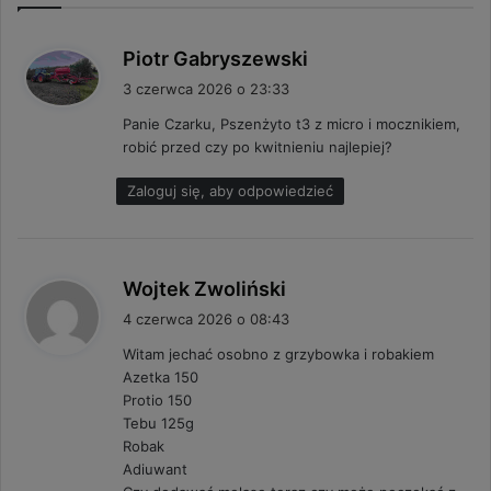
p
Piotr Gabryszewski
i
3 czerwca 2026 o 23:33
s
Panie Czarku, Pszenżyto t3 z micro i mocznikiem,
z
robić przed czy po kwitnieniu najlepiej?
e
:
Zaloguj się, aby odpowiedzieć
p
Wojtek Zwoliński
i
4 czerwca 2026 o 08:43
s
Witam jechać osobno z grzybowka i robakiem
z
Azetka 150
e
Protio 150
:
Tebu 125g
Robak
Adiuwant