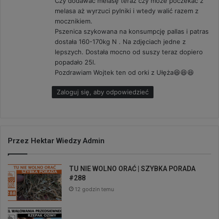
Czy dodawać melasę teraz czy może poczekać z
melasa aż wyrzuci pylniki i wtedy walić razem z
mocznikiem.
Pszenica szykowana na konsumpcję pallas i patras
dostała 160-170kg N . Na zdjęciach jedne z
lepszych. Dostała mocno od suszy teraz dopiero
popadało 25l.
Pozdrawiam Wojtek ten od orki z Ułęża😆😆😆
Zaloguj się, aby odpowiedzieć
Przez Hektar Wiedzy Admin
TU NIE WOLNO ORAĆ | SZYBKA PORADA
#288
12 godzin temu