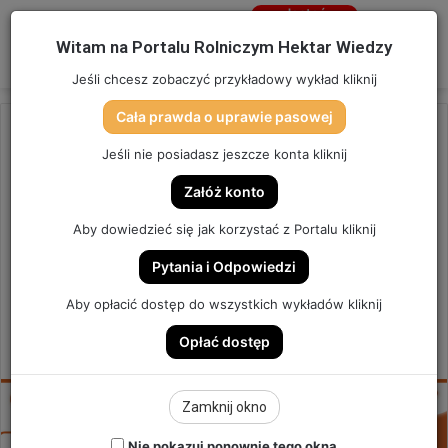
Jesteś
niezalogowany
Menu
W
Witam na Portalu Rolniczym Hektar Wiedzy
Zaloguj się
Jeśli chcesz zobaczyć przykładowy wykład kliknij
Cała prawda o uprawie pasowej
Strona główna
/
OSTATNIO DODANE
Jeśli nie posiadasz jeszcze konta kliknij
OSTATNIO DODANE
Załóż konto
CZY DESZCZ URATUJE ZYSKI? |
Aby dowiedzieć się jak korzystać z Portalu kliknij
SZYBKA PORADA #279
Pytania i Odpowiedzi
SZYBKA PORADA #279
Aby opłacić dostęp do wszystkich wykładów kliknij
Opłać dostęp
2
Send
Hektar Wiedzy Admin
3 czerwca 2026
an
email
Zamknij okno
Nie pokazuj ponownie tego okna