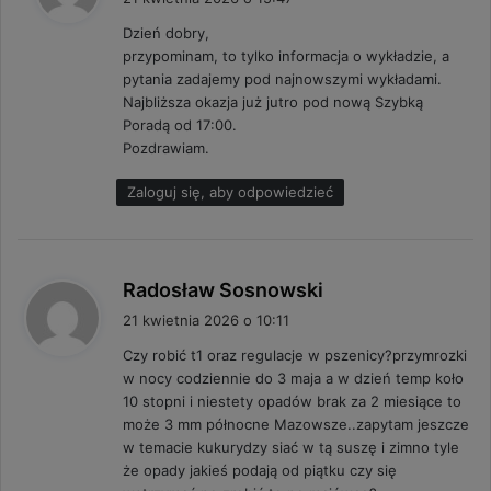
s
Dzień dobry,
z
przypominam, to tylko informacja o wykładzie, a
e
pytania zadajemy pod najnowszymi wykładami.
:
Najbliższa okazja już jutro pod nową Szybką
Poradą od 17:00.
Pozdrawiam.
Zaloguj się, aby odpowiedzieć
p
Radosław Sosnowski
i
21 kwietnia 2026 o 10:11
s
Czy robić t1 oraz regulacje w pszenicy?przymrozki
z
w nocy codziennie do 3 maja a w dzień temp koło
e
10 stopni i niestety opadów brak za 2 miesiące to
:
może 3 mm północne Mazowsze..zapytam jeszcze
w temacie kukurydzy siać w tą suszę i zimno tyle
że opady jakieś podają od piątku czy się