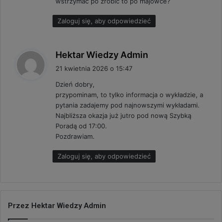
wstrzymać po zrobić to po majówce?
Zaloguj się, aby odpowiedzieć
p
Hektar Wiedzy Admin
i
21 kwietnia 2026 o 15:47
s
Dzień dobry,
z
przypominam, to tylko informacja o wykładzie, a
e
pytania zadajemy pod najnowszymi wykładami.
:
Najbliższa okazja już jutro pod nową Szybką
Poradą od 17:00.
Pozdrawiam.
Zaloguj się, aby odpowiedzieć
Przez Hektar Wiedzy Admin