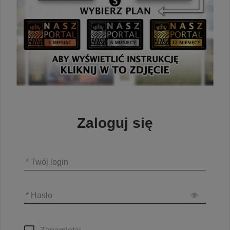
Zaloguj się
* Twój login
* Hasło