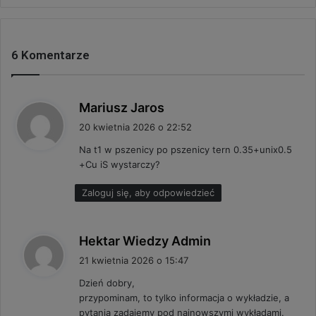
6 Komentarze
p
Mariusz Jaros
i
20 kwietnia 2026 o 22:52
s
Na t1 w pszenicy po pszenicy tern 0.35+unix0.5
z
+Cu iS wystarczy?
e
:
Zaloguj się, aby odpowiedzieć
p
Hektar Wiedzy Admin
i
21 kwietnia 2026 o 15:47
s
Dzień dobry,
z
przypominam, to tylko informacja o wykładzie, a
e
pytania zadajemy pod najnowszymi wykładami.