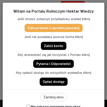
Jesteś
niezalogowany
Menu
W
Witam na Portalu Rolniczym Hektar Wiedzy
Zaloguj się
Jeśli chcesz zobaczyć przykładowy wykład kliknij
Cała prawda o uprawie pasowej
Strona główna
/
OSTATNIO DODANE
Jeśli nie posiadasz jeszcze konta kliknij
OSTATNIO DODANE
Załóż konto
ZABIEG GRZYBOWY – TANI
Aby dowiedzieć się jak korzystać z Portalu kliknij
CZY DROGI PRZY SUCHEJ
Pytania i Odpowiedzi
WIOŚNIE? | ODCINEK 326
Aby opłacić dostęp do wszystkich wykładów kliknij
Opłać dostęp
ODCINEK #326
6
Send
Hektar Wiedzy Admin
19 kwietnia 2026
Zamknij okno
an
email
Nie pokazuj ponownie tego okna