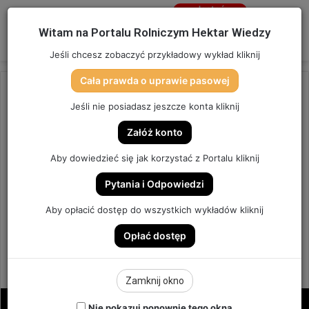
Jesteś
niezalogowany
Menu
W
Witam na Portalu Rolniczym Hektar Wiedzy
Zaloguj się
Jeśli chcesz zobaczyć przykładowy wykład kliknij
Cała prawda o uprawie pasowej
Strona główna
/
OSTATNIO DODANE
Jeśli nie posiadasz jeszcze konta kliknij
OSTATNIO DODANE
Załóż konto
ZIMOWO-WIOSENNE
Aby dowiedzieć się jak korzystać z Portalu kliknij
NAWOŻENIE OBORNIKIEM POD
Pytania i Odpowiedzi
UPRAWY JARE. | ODCINEK 310
Aby opłacić dostęp do wszystkich wykładów kliknij
Opłać dostęp
ODCINEK #310
0
Send
Hektar Wiedzy Admin
28 grudnia 2025
Zamknij okno
an
email
Nie pokazuj ponownie tego okna