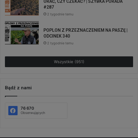
ORAĆ, CZY CZEKAĆ? | SZYBKA PORADA
#287
2 tygodnie temu
POPLON Z PRZEZNACZENIEM NA PASZĘ |
ODCINEK 340
2 tygodnie temu
Wszystkie (951)
Bądź z nami
76 670
Obserwujących