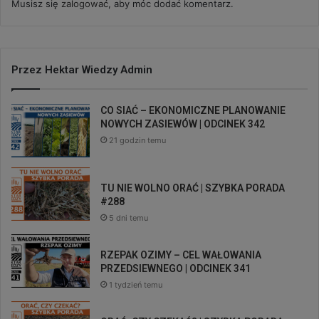
Musisz się
zalogować
, aby móc dodać komentarz.
Przez Hektar Wiedzy Admin
CO SIAĆ – EKONOMICZNE PLANOWANIE
NOWYCH ZASIEWÓW | ODCINEK 342
21 godzin temu
TU NIE WOLNO ORAĆ | SZYBKA PORADA
#288
5 dni temu
RZEPAK OZIMY – CEL WAŁOWANIA
PRZEDSIEWNEGO | ODCINEK 341
1 tydzień temu