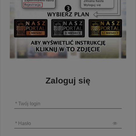
Zaloguj się
* Twój login
* Hasło