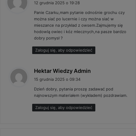
i
12 grudnia 2025 o 19:28
s
Panie Czarku,mam pytanie odnośnie grochu czy
z
można siać po lucernie i czy można siać w
e
mieszance na przykład z owsem.Zajmujemy się
:
hodowlą owiec i kóz mlecznych,na pasze bardzo
dobry pomysł ?
Zaloguj się, aby odpowiedzieć
p
Hektar Wiedzy Admin
i
15 grudnia 2025 o 09:34
s
Dzień dobry, pytania proszę zadawać pod
z
najnowszym materiałem (wykładem) pozdrawiam.
e
:
Zaloguj się, aby odpowiedzieć