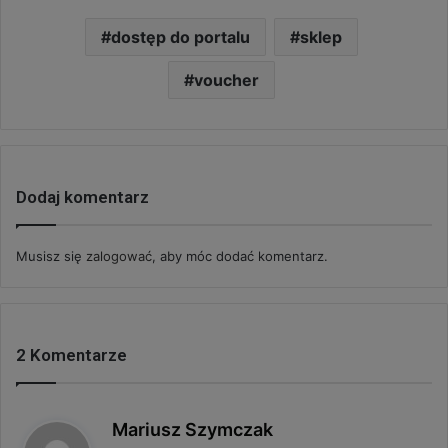
dostęp do portalu
sklep
voucher
Dodaj komentarz
Musisz się
zalogować
, aby móc dodać komentarz.
2 Komentarze
p
Mariusz Szymczak