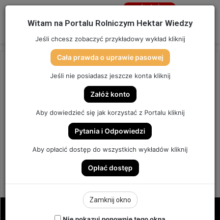
Jesteś
niezalogowany
Menu
W
Witam na Portalu Rolniczym Hektar Wiedzy
Zaloguj się
Jeśli chcesz zobaczyć przykładowy wykład kliknij
Cała prawda o uprawie pasowej
Strona główna
/
OSTATNIO DODANE
Jeśli nie posiadasz jeszcze konta kliknij
OSTATNIO DODANE
Załóż konto
UWAGA! Ostatni dzwonek na
Aby dowiedzieć się jak korzystać z Portalu kliknij
świąteczny prezent
Pytania i Odpowiedzi
UWAGA!Ostatni dzwonek na świąteczny
Aby opłacić dostęp do wszystkich wykładów kliknij
prezent
Opłać dostęp
2
Send
Hektar Wiedzy Admin
12 grudnia 2025
an
Zamknij okno
email
Nie pokazuj ponownie tego okna