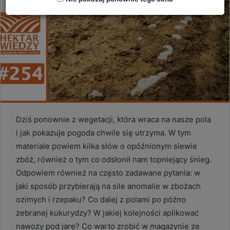
Dziś ponownie z wegetacji, która wraca na nasze pola
i jak pokazuje pogoda chwile się utrzyma. W tym
materiale powiem kilka słów o opóźnionym siewie
zbóż, również o tym co odsłonił nam topniejący śnieg.
Odpowiem również na często zadawane pytania: w
jaki sposób przybierają na sile anomalie w zbożach
ozimych i rzepaku? Co dalej z polami po późno
zebranej kukurydzy? W jakiej kolejności aplikować
nawozy pod jare? Co warto zrobić w magazynie ze