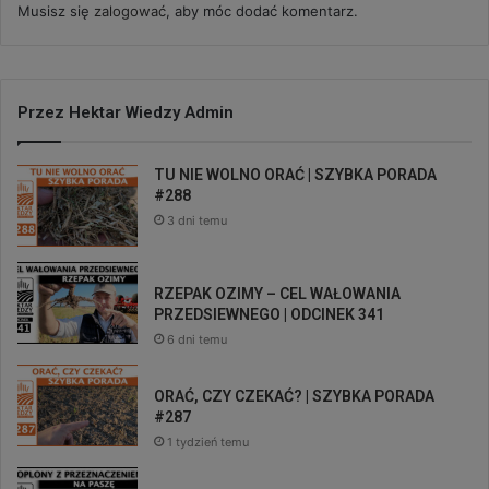
Musisz się
zalogować
, aby móc dodać komentarz.
Przez Hektar Wiedzy Admin
TU NIE WOLNO ORAĆ | SZYBKA PORADA
#288
3 dni temu
RZEPAK OZIMY – CEL WAŁOWANIA
PRZEDSIEWNEGO | ODCINEK 341
6 dni temu
ORAĆ, CZY CZEKAĆ? | SZYBKA PORADA
#287
1 tydzień temu