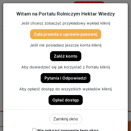
Jesteś
niezalogowany
Menu
W
Witam na Portalu Rolniczym Hektar Wiedzy
Zaloguj się
Jeśli chcesz zobaczyć przykładowy wykład kliknij
Cała prawda o uprawie pasowej
Strona główna
/
OSTATNIO DODANE
Jeśli nie posiadasz jeszcze konta kliknij
OSTATNIO DODANE
Załóż konto
SIAĆ CZY NIE SIAĆ? | SZYBKA
Aby dowiedzieć się jak korzystać z Portalu kliknij
PORADA #254
Pytania i Odpowiedzi
SZYBKA PORADA #253
Aby opłacić dostęp do wszystkich wykładów kliknij
Opłać dostęp
0
Send
Hektar Wiedzy Admin
3 grudnia 2025
an
email
Zamknij okno
Nie pokazuj ponownie tego okna