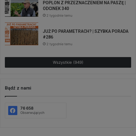
POPLON Z PRZEZNACZENIEM NA PASZĘ |
ODCINEK 340
2 tygodnie temu
JUŻ PO PARAMETRACH? | SZYBKA PORADA
#286
2 tygodnie temu
Wszystkie (949)
Bądź z nami
76 658
Obserwujących