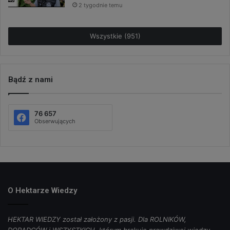
2 tygodnie temu
Wszystkie (951)
Bądź z nami
76 657
Obserwujących
O Hektarze Wiedzy
HEKTAR WIEDZY został założony z pasji. Dla ROLNIKÓW,