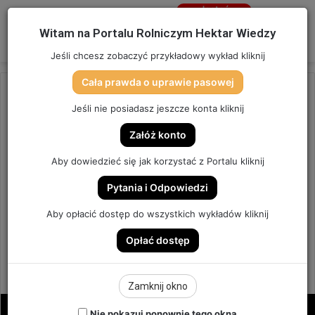
Jesteś
niezalogowany
Menu
W
Witam na Portalu Rolniczym Hektar Wiedzy
Zaloguj się
Jeśli chcesz zobaczyć przykładowy wykład kliknij
Cała prawda o uprawie pasowej
Strona główna
/
OSTATNIO DODANE
Jeśli nie posiadasz jeszcze konta kliknij
OSTATNIO DODANE
Załóż konto
POPLON POD KUKURYDZĘ –
Aby dowiedzieć się jak korzystać z Portalu kliknij
KIEDY, JAK I CO ZASIAĆ? |
Pytania i Odpowiedzi
ODCINEK 291
Aby opłacić dostęp do wszystkich wykładów kliknij
Opłać dostęp
ODCINEK #291
0
Send
Hektar Wiedzy Admin
17 sierpnia 2025
Zamknij okno
an
email
Nie pokazuj ponownie tego okna