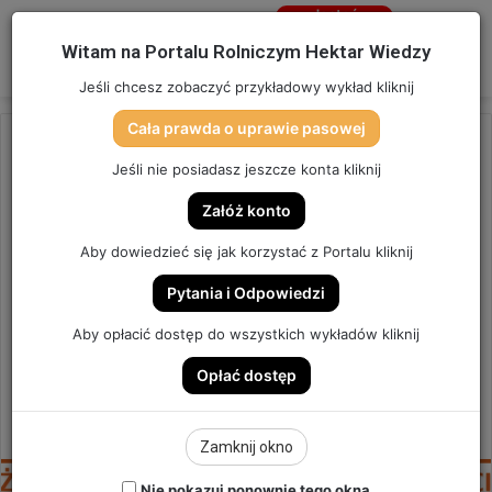
Jesteś
niezalogowany
Menu
W
Witam na Portalu Rolniczym Hektar Wiedzy
Zaloguj się
Jeśli chcesz zobaczyć przykładowy wykład kliknij
Cała prawda o uprawie pasowej
Strona główna
/
OSTATNIO DODANE
Jeśli nie posiadasz jeszcze konta kliknij
OSTATNIO DODANE
Załóż konto
ŻNIWA 2025 – PIERWSZE
Aby dowiedzieć się jak korzystać z Portalu kliknij
WYDAJNOŚCI! | SZYBKA
Pytania i Odpowiedzi
PORADA #235
Aby opłacić dostęp do wszystkich wykładów kliknij
Opłać dostęp
SZYBKA PORADA #235
5
Send
Hektar Wiedzy Admin
23 lipca 2025
Zamknij okno
an
email
Nie pokazuj ponownie tego okna