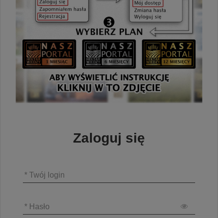
Zaloguj się
* Twój login
* Hasło