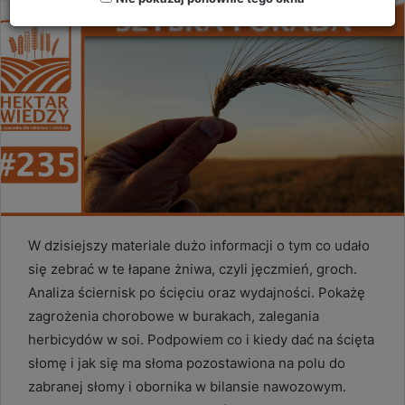
W dzisiejszy materiale dużo informacji o tym co udało
się zebrać w te łapane żniwa, czyli jęczmień, groch.
Analiza ściernisk po ścięciu oraz wydajności. Pokażę
zagrożenia chorobowe w burakach, zalegania
herbicydów w soi. Podpowiem co i kiedy dać na ścięta
słomę i jak się ma słoma pozostawiona na polu do
zabranej słomy i obornika w bilansie nawozowym.