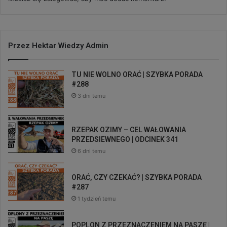
Przez Hektar Wiedzy Admin
TU NIE WOLNO ORAĆ | SZYBKA PORADA
#288
3 dni temu
RZEPAK OZIMY – CEL WAŁOWANIA
PRZEDSIEWNEGO | ODCINEK 341
6 dni temu
ORAĆ, CZY CZEKAĆ? | SZYBKA PORADA
#287
1 tydzień temu
POPLON Z PRZEZNACZENIEM NA PASZĘ |