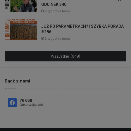
ODCINEK 340
2 tygodnie temu
JUŻ PO PARAMETRACH? | SZYBKA PORADA
#286
2 tygodnie temu
Wszystkie (949)
Bądź z nami
76 658
Obserwujących