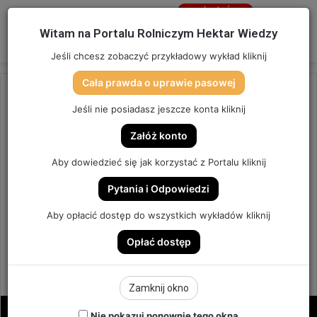
Jesteś
niezalogowany
Menu
W
Witam na Portalu Rolniczym Hektar Wiedzy
Zaloguj się
Jeśli chcesz zobaczyć przykładowy wykład kliknij
Cała prawda o uprawie pasowej
Strona główna
/
OSTATNIO DODANE
Jeśli nie posiadasz jeszcze konta kliknij
OSTATNIO DODANE
Załóż konto
DZIERŻAWA, ZAKUP ZIEMI.
Aby dowiedzieć się jak korzystać z Portalu kliknij
OPŁACALNE ZASIEWY OZIMIN.
Pytania i Odpowiedzi
| ODCINEK 285
Aby opłacić dostęp do wszystkich wykładów kliknij
Opłać dostęp
ODCINEK #285
3
Send
Hektar Wiedzy Admin
6 lipca 2025
Zamknij okno
an
email
Nie pokazuj ponownie tego okna