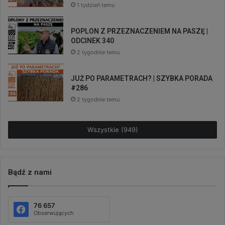
1 tydzień temu
POPLON Z PRZEZNACZENIEM NA PASZĘ |
ODCINEK 340
2 tygodnie temu
JUŻ PO PARAMETRACH? | SZYBKA PORADA
#286
2 tygodnie temu
Wszystkie (949)
Bądź z nami
76 657
Obserwujących