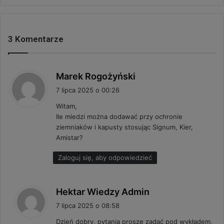
3 Komentarze
p
Marek Rogożyński
i
7 lipca 2025 o 00:26
s
Witam,
z
Ile miedzi można dodawać przy ochronie
e
ziemniaków i kapusty stosując Signum, Kier,
:
Amistar?
Zaloguj się, aby odpowiedzieć
p
Hektar Wiedzy Admin
i
7 lipca 2025 o 08:58
s
Dzień dobry, pytania proszę zadać pod wykładem,