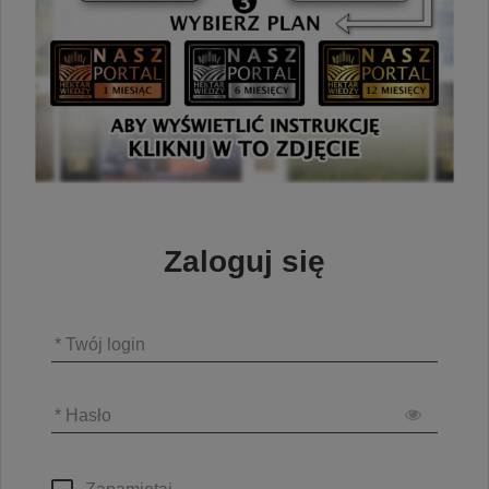
Zaloguj się
* Twój login
* Hasło