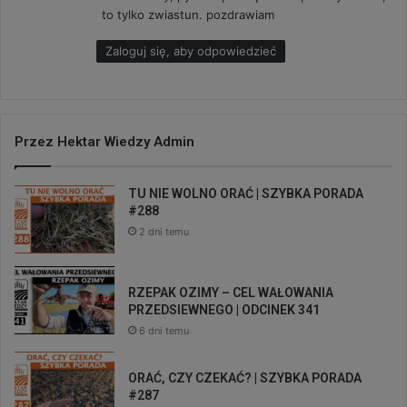
z
to tylko zwiastun. pozdrawiam
e
:
Zaloguj się, aby odpowiedzieć
Przez Hektar Wiedzy Admin
TU NIE WOLNO ORAĆ | SZYBKA PORADA
#288
2 dni temu
RZEPAK OZIMY – CEL WAŁOWANIA
PRZEDSIEWNEGO | ODCINEK 341
6 dni temu
ORAĆ, CZY CZEKAĆ? | SZYBKA PORADA
#287