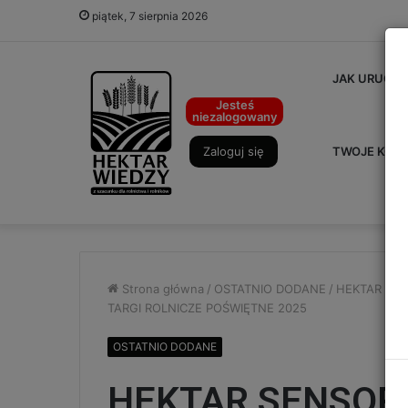
piątek, 7 sierpnia 2026
JAK URUCHO
Jesteś
niezalogowany
Zaloguj się
TWOJE KON
Strona główna
/
OSTATNIO DODANE
/
HEKTAR SEN
TARGI ROLNICZE POŚWIĘTNE 2025
OSTATNIO DODANE
HEKTAR SENSOR 