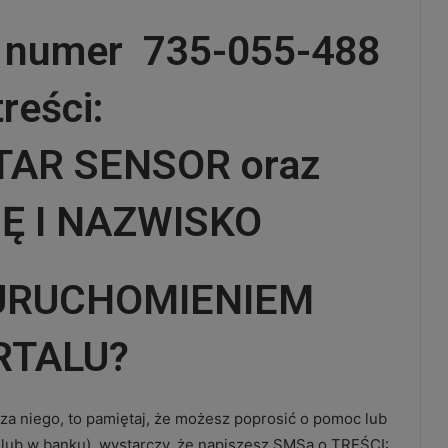
 numer 735-055-488
treści:
AR SENSOR oraz
Ę I NAZWISKO
URUCHOMIENIEM
RTALU?
 za niego, to pamiętaj, że możesz poprosić o pomoc lub
e lub w banku) wystarczy, że napiszesz SMSa o TREŚCI: