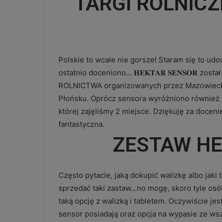
TARGI ROLNICZ
Polskie to wcale nie gorsze! Staram się to udo
ostatnio doceniono… 𝐇𝐄𝐊𝐓𝐀𝐑 𝐒𝐄𝐍𝐒𝐎𝐑 zos
ROLNICTWA organizowanych przez Mazowiecki
Płońsku. Oprócz sensora wyróżniono również
której zajęliśmy 2 miejsce. Dziękuję za docen
fantastyczna.
ZESTAW HE
Często pytacie, jaką dokupić walizkę albo jaki
sprzedać taki zastaw…no mogę, skoro tyle osó
taką opcję z walizką i tabletem. Oczywiście jes
sensor posiadają oraz opcja na wypasie ze wszy