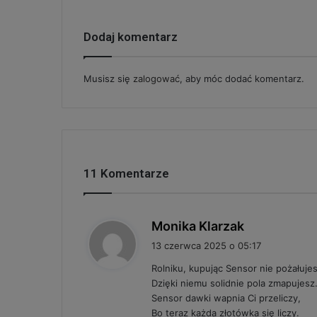
Dodaj komentarz
Musisz się
zalogować
, aby móc dodać komentarz.
11 Komentarze
p
Monika Klarzak
i
13 czerwca 2025 o 05:17
s
Rolniku, kupując Sensor nie pożałujes
z
Dzięki niemu solidnie pola zmapujesz
e
Sensor dawki wapnia Ci przeliczy,
:
Bo teraz każda złotówka się liczy.