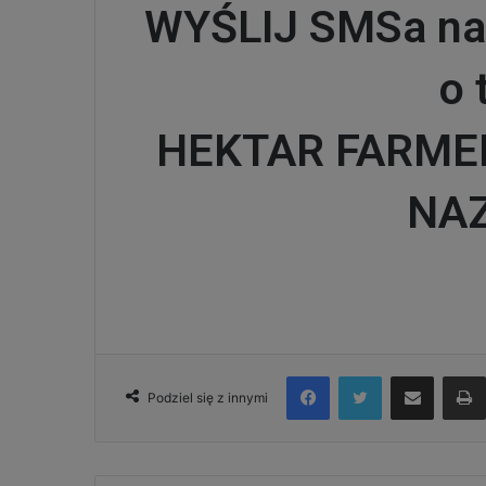
WYŚLIJ SMSa na
o 
HEKTAR FARMER 
NA
Facebook
Twitter
Udostępnij via e-mail
Podziel się z innymi