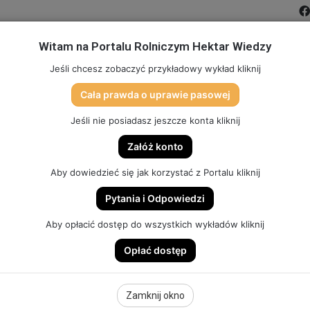
Witam na Portalu Rolniczym Hektar Wiedzy
MIĆ PORTAL
FILMY
FORUM
DLA SZKÓŁ
PARTN
Jeśli chcesz zobaczyć przykładowy wykład kliknij
Cała prawda o uprawie pasowej
TO
SKLEP (DOSTĘP, GADŻETY, SZKOLENIA)
HEKTAR SYSTEM
Jeśli nie posiadasz jeszcze konta kliknij
Załóż konto
Aby dowiedzieć się jak korzystać z Portalu kliknij
Pytania i Odpowiedzi
SOR I STOISKO HEKTAR WIEDZY DOCENIONE NA TARGACH |
Aby opłacić dostęp do wszystkich wykładów kliknij
Opłać dostęp
I STOISKO HEKTAR
Zamknij okno