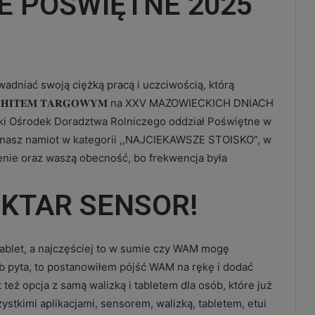
E POŚWIĘTNE 2025
wadniać swoją ciężką pracą i uczciwością, którą
tał 𝐇𝐈𝐓𝐄𝐌 𝐓𝐀𝐑𝐆𝐎𝐖𝐘𝐌 na XXV MAZOWIECKICH DNIACH
 Ośrodek Doradztwa Rolniczego oddział Poświętne w
 nasz namiot w kategorii ,,NAJCIEKAWSZE STOISKO”, w
ienie oraz waszą obecność, bo frekwencja była
KTAR SENSOR!
 tablet, a najczęściej to w sumie czy WAM mogę
b pyta, to postanowiłem pójść WAM na rękę i dodać
t też opcja z samą walizką i tabletem dla osób, które już
stkimi aplikacjami, sensorem, walizką, tabletem, etui