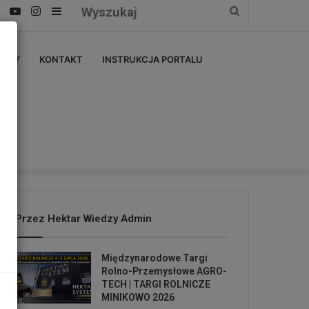
Facebook
YouTube
Instagram
Sidebar
Wyszukaj
ERZY
KONTAKT
INSTRUKCJA PORTALU
Przez Hektar Wiedzy Admin
Międzynarodowe Targi
Rolno-Przemysłowe AGRO-
TECH | TARGI ROLNICZE
MINIKOWO 2026