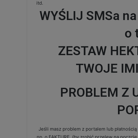
itd.
WYŚLIJ SMSa na
o 
ZESTAW HEKT
TWOJE IMI
PROBLEM Z 
PO
Jeśli masz problem z portalem lub płatnością
np. o FAKTURĘ, (by zrobić przelew na poczci