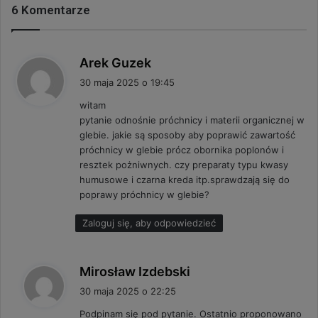
6 Komentarze
p
Arek Guzek
i
30 maja 2025 o 19:45
s
witam
z
pytanie odnośnie próchnicy i materii organicznej w
e
glebie. jakie są sposoby aby poprawić zawartość
:
próchnicy w glebie prócz obornika poplonów i
resztek pożniwnych. czy preparaty typu kwasy
humusowe i czarna kreda itp.sprawdzają się do
poprawy próchnicy w glebie?
Zaloguj się, aby odpowiedzieć
p
Mirosław Izdebski
i
30 maja 2025 o 22:25
s
Podpinam się pod pytanie. Ostatnio proponowano
z