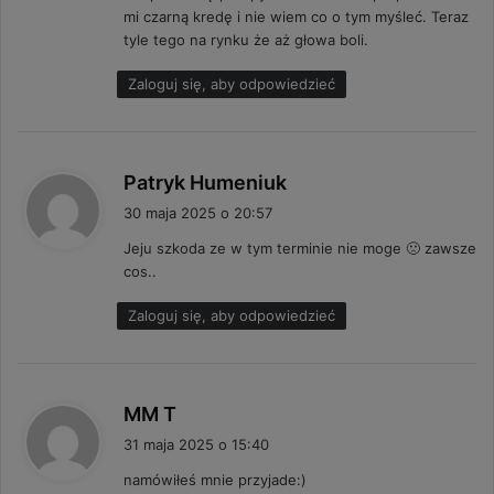
mi czarną kredę i nie wiem co o tym myśleć. Teraz
e
tyle tego na rynku że aż głowa boli.
:
Zaloguj się, aby odpowiedzieć
p
Patryk Humeniuk
i
30 maja 2025 o 20:57
s
Jeju szkoda ze w tym terminie nie moge 🙁 zawsze
z
cos..
e
:
Zaloguj się, aby odpowiedzieć
p
MM T
i
31 maja 2025 o 15:40
s
namówiłeś mnie przyjade:)
z