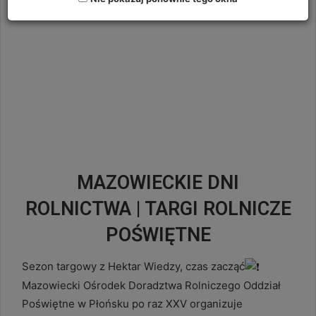
MAZOWIECKIE DNI
ROLNICTWA | TARGI ROLNICZE
POŚWIĘTNE
Sezon targowy z Hektar Wiedzy, czas zacząć
Mazowiecki Ośrodek Doradztwa Rolniczego Oddział
Poświętne w Płońsku po raz XXV organizuje