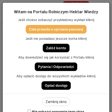
Jesteś
niezalogowany
Menu
W
Witam na Portalu Rolniczym Hektar Wiedzy
Zaloguj się
Jeśli chcesz zobaczyć przykładowy wykład kliknij
Cała prawda o uprawie pasowej
Strona główna
/
OSTATNIO DODANE
Jeśli nie posiadasz jeszcze konta kliknij
OSTATNIO DODANE
Załóż konto
MAZOWIECKIE DNI
Aby dowiedzieć się jak korzystać z Portalu kliknij
ROLNICTWA | TARGI ROLNICZE
Pytania i Odpowiedzi
POŚWIĘTNE 2025
Aby opłacić dostęp do wszystkich wykładów kliknij
Opłać dostęp
TARGI ROLNICZE
6
Send
Hektar Wiedzy Admin
30 maja 2025
Zamknij okno
an
email
Nie pokazuj ponownie tego okna