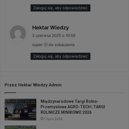
e
Zaloguj się, aby odpowiedzieć
:
p
Hektar Wiedzy
i
2 czerwca 2025 o 10:56
s
super 🙂 do zobaczenia
z
e
Zaloguj się, aby odpowiedzieć
:
Przez Hektar Wiedzy Admin
Międzynarodowe Targi Rolno-
Przemysłowe AGRO-TECH | TARGI
ROLNICZE MINIKOWO 2026
1 lipca 2026