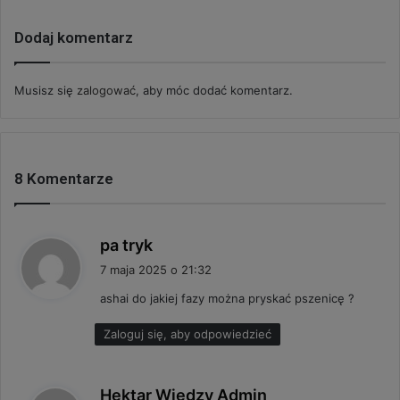
Dodaj komentarz
Musisz się
zalogować
, aby móc dodać komentarz.
8 Komentarze
p
pa tryk
i
7 maja 2025 o 21:32
s
ashai do jakiej fazy można pryskać pszenicę ?
z
e
Zaloguj się, aby odpowiedzieć
:
p
Hektar Wiedzy Admin