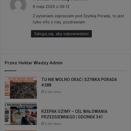
i
8 maja 2025 o 09:12
s
Z pytaniami zapraszam pod Szybką Poradę, to jest
z
tylko info o niej. pozdrawiam
e
:
Zaloguj się, aby odpowiedzieć
Przez Hektar Wiedzy Admin
TU NIE WOLNO ORAĆ | SZYBKA PORADA
#288
2 dni temu
RZEPAK OZIMY – CEL WAŁOWANIA
PRZEDSIEWNEGO | ODCINEK 341
5 dni temu