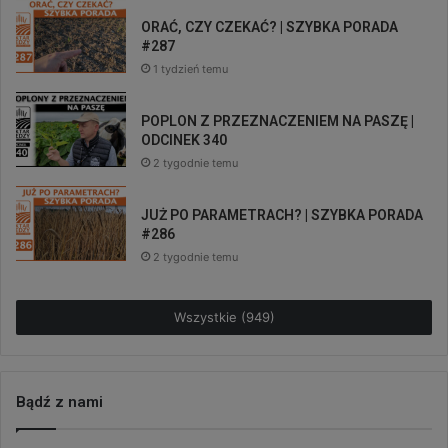
ORAĆ, CZY CZEKAĆ? | SZYBKA PORADA
#287
1 tydzień temu
POPLON Z PRZEZNACZENIEM NA PASZĘ |
ODCINEK 340
2 tygodnie temu
JUŻ PO PARAMETRACH? | SZYBKA PORADA
#286
2 tygodnie temu
Wszystkie (949)
Bądź z nami