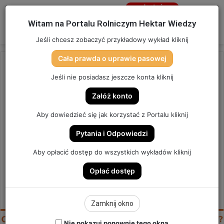
Jesteś
niezalogowany
Menu
W
Witam na Portalu Rolniczym Hektar Wiedzy
Zaloguj się
Jeśli chcesz zobaczyć przykładowy wykład kliknij
Cała prawda o uprawie pasowej
Strona główna
/
OSTATNIO DODANE
Jeśli nie posiadasz jeszcze konta kliknij
OSTATNIO DODANE
Załóż konto
CO PRYSKAĆ, A CZEGO NIE W
Aby dowiedzieć się jak korzystać z Portalu kliknij
CZASIE PRZYMROZKÓW? |
Pytania i Odpowiedzi
SZYBKA PORADA #224
Aby opłacić dostęp do wszystkich wykładów kliknij
Opłać dostęp
SZYBKA PORADA #224
8
Send
Hektar Wiedzy Admin
7 maja 2025
Zamknij okno
an
email
Nie pokazuj ponownie tego okna