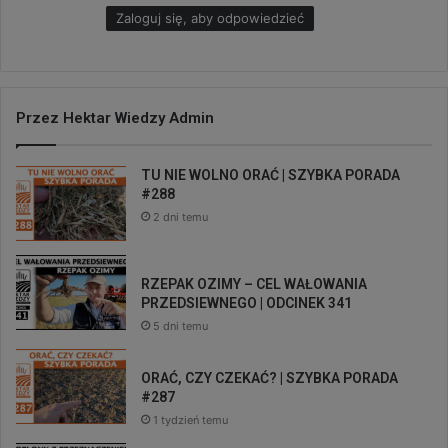
Zaloguj się, aby odpowiedzieć
Przez Hektar Wiedzy Admin
TU NIE WOLNO ORAĆ | SZYBKA PORADA
#288
2 dni temu
RZEPAK OZIMY – CEL WAŁOWANIA
PRZEDSIEWNEGO | ODCINEK 341
5 dni temu
ORAĆ, CZY CZEKAĆ? | SZYBKA PORADA
#287
1 tydzień temu