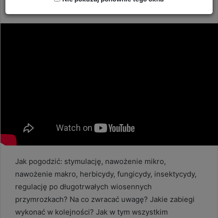
2
Send
Hektar Wiedzy Admin
13 kwietnia 2025
an
email
Jak pogodzić: stymulację, nawożenie mikro,
nawożenie makro, herbicydy, fungicydy, insektycydy,
regulację po długotrwałych wiosennych
przymrozkach? Na co zwracać uwagę? Jakie zabiegi
wykonać w kolejności? Jak w tym wszystkim