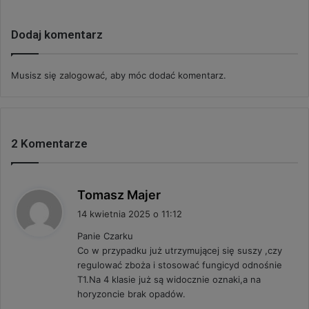
Dodaj komentarz
Musisz się
zalogować
, aby móc dodać komentarz.
2 Komentarze
p
Tomasz Majer
i
14 kwietnia 2025 o 11:12
s
Panie Czarku
z
Co w przypadku już utrzymującej się suszy ,czy
e
regulować zboża i stosować fungicyd odnośnie
:
T1.Na 4 klasie już są widocznie oznaki,a na
horyzoncie brak opadów.