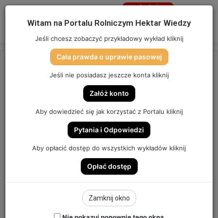
Jesteś
niezalogowany
Menu
W
Witam na Portalu Rolniczym Hektar Wiedzy
Zaloguj się
Jeśli chcesz zobaczyć przykładowy wykład kliknij
Cała prawda o uprawie pasowej
Strona główna
/
OSTATNIO DODANE
Jeśli nie posiadasz jeszcze konta kliknij
OSTATNIO DODANE
Załóż konto
JAK POGODZIĆ STYMULACJĘ,
Aby dowiedzieć się jak korzystać z Portalu kliknij
HERBICYDY, REGULACJĘ,
Pytania i Odpowiedzi
FUNGICYDY – PO
Aby opłacić dostęp do wszystkich wykładów kliknij
PRZYMROZKACH? | ODCINEK
Opłać dostęp
273
Zamknij okno
ODCINEK #273
Nie pokazuj ponownie tego okna