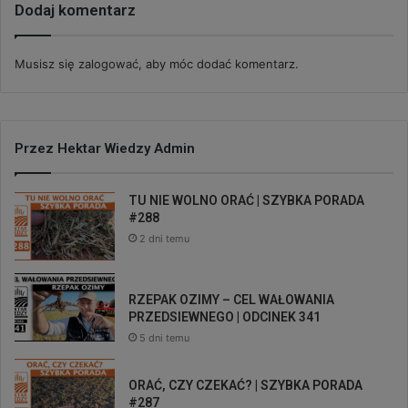
Dodaj komentarz
Musisz się
zalogować
, aby móc dodać komentarz.
Przez Hektar Wiedzy Admin
TU NIE WOLNO ORAĆ | SZYBKA PORADA
#288
2 dni temu
RZEPAK OZIMY – CEL WAŁOWANIA
PRZEDSIEWNEGO | ODCINEK 341
5 dni temu
ORAĆ, CZY CZEKAĆ? | SZYBKA PORADA
#287