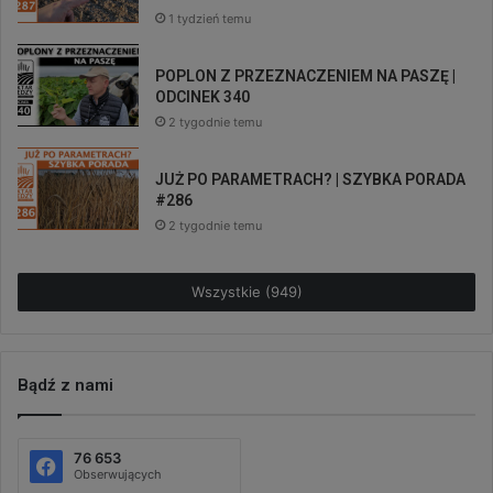
1 tydzień temu
POPLON Z PRZEZNACZENIEM NA PASZĘ |
ODCINEK 340
2 tygodnie temu
JUŻ PO PARAMETRACH? | SZYBKA PORADA
#286
2 tygodnie temu
Wszystkie (949)
Bądź z nami
76 653
Obserwujących