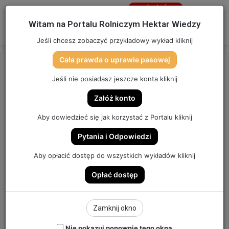
Jesteś
niezalogowany
Menu
W
Witam na Portalu Rolniczym Hektar Wiedzy
Zaloguj się
Jeśli chcesz zobaczyć przykładowy wykład kliknij
Cała prawda o uprawie pasowej
Strona główna
/
OSTATNIO DODANE
Jeśli nie posiadasz jeszcze konta kliknij
OSTATNIO DODANE
Załóż konto
NOWA – STARA (LEGALNA)
Aby dowiedzieć się jak korzystać z Portalu kliknij
TECHNOLOGIA.
Pytania i Odpowiedzi
ODCHWASZCZANIE BURAKÓW
Aby opłacić dostęp do wszystkich wykładów kliknij
CUKROWYCH. | ODCINEK 271
Opłać dostęp
ODCINEK #271
Zamknij okno
5
Send
Hektar Wiedzy Admin
30 marca 2025
Nie pokazuj ponownie tego okna
an