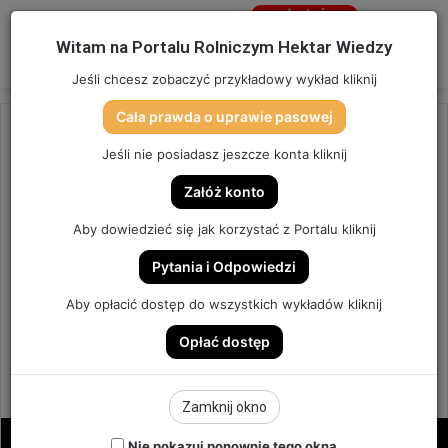
Jesteś
niezalogowany
Menu
W
Witam na Portalu Rolniczym Hektar Wiedzy
Zaloguj się
Jeśli chcesz zobaczyć przykładowy wykład kliknij
Cała prawda o uprawie pasowej
Strona główna
/
OSTATNIO DODANE
Jeśli nie posiadasz jeszcze konta kliknij
OSTATNIO DODANE
Załóż konto
REAKCJA ODMIANOWA
Aby dowiedzieć się jak korzystać z Portalu kliknij
PSZENICY OZIMEJ NA ZABIEG
Pytania i Odpowiedzi
T1, R1, T2. | ODCINEK 270
Aby opłacić dostęp do wszystkich wykładów kliknij
Opłać dostęp
ODCINEK #270
5
Send
Hektar Wiedzy Admin
23 marca 2025
Zamknij okno
an
email
Nie pokazuj ponownie tego okna