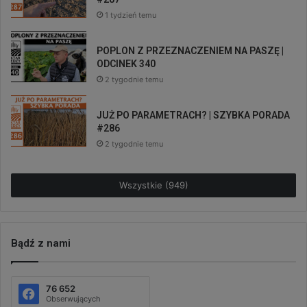
1 tydzień temu
POPLON Z PRZEZNACZENIEM NA PASZĘ |
ODCINEK 340
2 tygodnie temu
JUŻ PO PARAMETRACH? | SZYBKA PORADA
#286
2 tygodnie temu
Wszystkie (949)
Bądź z nami
76 652
Obserwujących