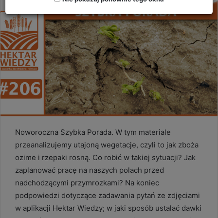
Noworoczna Szybka Porada. W tym materiale
przeanalizujemy utajoną wegetacje, czyli to jak zboża
ozime i rzepaki rosną. Co robić w takiej sytuacji? Jak
zaplanować pracę na naszych polach przed
nadchodzącymi przymrozkami? Na koniec
podpowiedzi dotyczące zadawania pytań ze zdjęciami
w aplikacji Hektar Wiedzy; w jaki sposób ustalać dawki