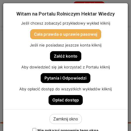
Jesteś
niezalogowany
Menu
W
Witam na Portalu Rolniczym Hektar Wiedzy
Zaloguj się
Jeśli chcesz zobaczyć przykładowy wykład kliknij
Cała prawda o uprawie pasowej
Strona główna
/
OSTATNIO DODANE
Jeśli nie posiadasz jeszcze konta kliknij
OSTATNIO DODANE
Załóż konto
UTAJONA WEGETACJA –
Aby dowiedzieć się jak korzystać z Portalu kliknij
NAWOZY NA POLE. | SZYBKA
Pytania i Odpowiedzi
PORADA #206
Aby opłacić dostęp do wszystkich wykładów kliknij
Opłać dostęp
SZYBKA PORADA #206
6
Send
Hektar Wiedzy Admin
1 stycznia 2025
Zamknij okno
an
email
Nie pokazuj ponownie tego okna