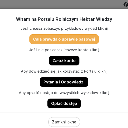
Witam na Portalu Rolniczym Hektar Wiedzy
MIĆ PORTAL
FILMY
FORUM
DLA SZKÓŁ
PARTN
Jeśli chcesz zobaczyć przykładowy wykład kliknij
Cała prawda o uprawie pasowej
TO
SKLEP (DOSTĘP, GADŻETY, SZKOLENIA)
HEKTAR SYSTEM
Jeśli nie posiadasz jeszcze konta kliknij
Załóż konto
Aby dowiedzieć się jak korzystać z Portalu kliknij
Pytania i Odpowiedzi
ynowe Hektar Wiedzy pomoże Ci dokonać dobrego wyboru
Aby opłacić dostęp do wszystkich wykładów kliknij
Opłać dostęp
 Hektar Wiedzy
Zamknij okno