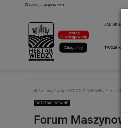
piątek, 7 sierpnia 2026
JAK URUCHO
Jesteś
niezalogowany
Zaloguj się
TWOJE KON
Strona główna
/
OSTATNIO DODANE
/
Forum Masz
OSTATNIO DODANE
Forum Maszynowe