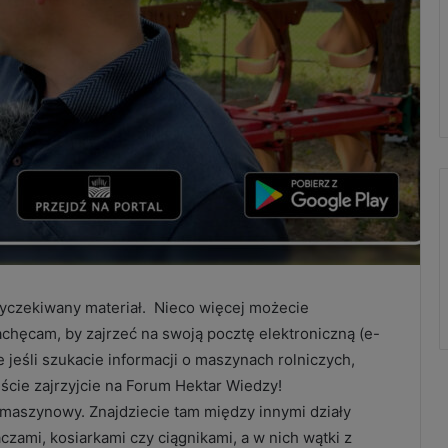
wyczekiwany materiał. Nieco więcej możecie
chęcam, by zajrzeć na swoją pocztę elektroniczną (e-
 jeśli szukacie informacji o maszynach rolniczych,
niście zajrzyjcie na Forum Hektar Wiedzy!
szynowy. Znajdziecie tam między innymi działy
ami, kosiarkami czy ciągnikami, a w nich wątki z