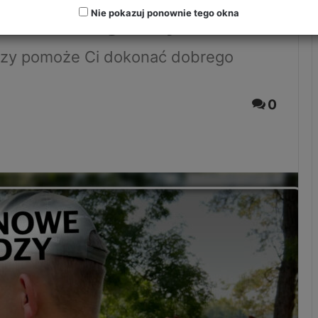
ać dobrego wyboru
Nie pokazuj ponownie tego okna
zy pomoże Ci dokonać dobrego
0