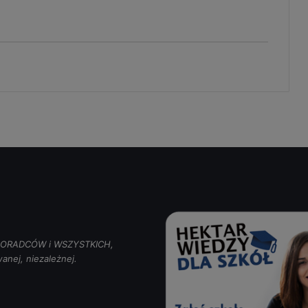
, DORADCÓW i WSZYSTKICH,
anej, niezależnej.