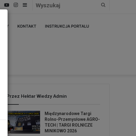
Facebook
YouTube
Instagram
Sidebar
Wyszukaj
ERZY
KONTAKT
INSTRUKCJA PORTALU
Przez Hektar Wiedzy Admin
Międzynarodowe Targi
Rolno-Przemysłowe AGRO-
TECH | TARGI ROLNICZE
MINIKOWO 2026