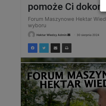
pomoże Ci dokon
Forum Maszynowe Hektar Wied
wyboru
Send
Hektar Wiedzy Admin
30 sierpnia 2024
an
Facebook
Twitter
Udostępnij via e-mail
Drukuj
email