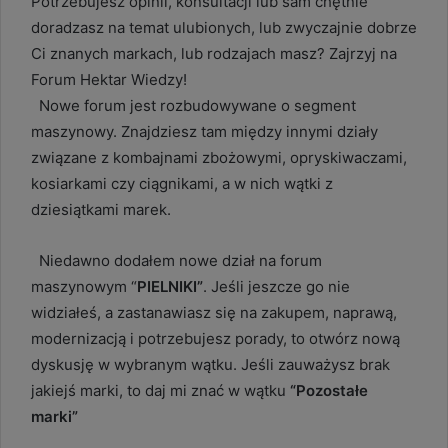
Potrzebujesz opinii, konsultacji lub sam chętnie
doradzasz na temat ulubionych, lub zwyczajnie dobrze
Ci znanych markach, lub rodzajach masz? Zajrzyj na
Forum Hektar Wiedzy!
Nowe forum jest rozbudowywane o segment
maszynowy. Znajdziesz tam między innymi działy
związane z kombajnami zbożowymi, opryskiwaczami,
kosiarkami czy ciągnikami, a w nich wątki z
dziesiątkami marek.
Niedawno dodałem nowe dział na forum
maszynowym “
PIELNIKI”
.
Jeśli jeszcze go nie
widziałeś, a zastanawiasz się na zakupem, naprawą,
modernizacją i potrzebujesz porady, to otwórz nową
dyskusję w wybranym wątku. Jeśli zauważysz brak
jakiejś marki, to daj mi znać w wątku
“Pozostałe
marki”