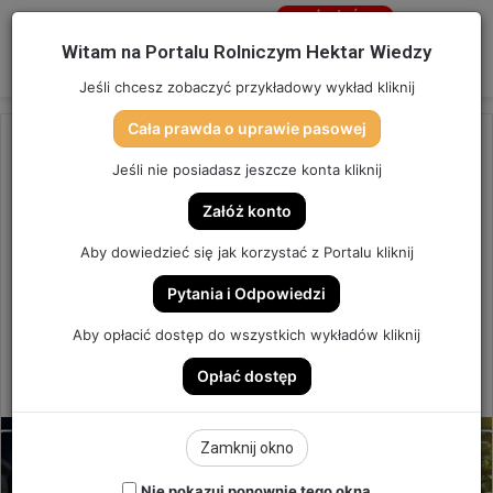
Jesteś
niezalogowany
Menu
W
Witam na Portalu Rolniczym Hektar Wiedzy
Zaloguj się
Jeśli chcesz zobaczyć przykładowy wykład kliknij
Cała prawda o uprawie pasowej
Strona główna
/
OSTATNIO DODANE
Jeśli nie posiadasz jeszcze konta kliknij
OSTATNIO DODANE
Załóż konto
Forum Maszynowe Hektar
Aby dowiedzieć się jak korzystać z Portalu kliknij
Wiedzy: PIELNIKI
Pytania i Odpowiedzi
Forum Maszynowe Hektar Wiedzy: PIELNIKI
Aby opłacić dostęp do wszystkich wykładów kliknij
Opłać dostęp
0
Send
Hektar Wiedzy Admin
2 sierpnia 2024
an
email
Zamknij okno
Nie pokazuj ponownie tego okna