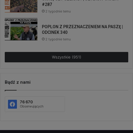
#287
2 tygodnie temu
POPLON Z PRZEZNACZENIEM NA PASZĘ |
ODCINEK 340
2 tygodnie temu
Wszystkie (951)
Bądź z nami
76 670
Obserwujących