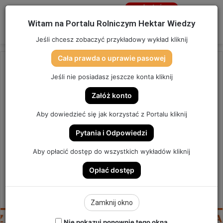
Jesteś
niezalogowany
Menu
W
Witam na Portalu Rolniczym Hektar Wiedzy
Zaloguj się
Jeśli chcesz zobaczyć przykładowy wykład kliknij
Cała prawda o uprawie pasowej
Strona główna
/
OSTATNIO DODANE
Jeśli nie posiadasz jeszcze konta kliknij
OSTATNIO DODANE
Załóż konto
Z MOKREGO KWIETNIA DO
Aby dowiedzieć się jak korzystać z Portalu kliknij
SUCHEGO MAJA! | SZYBKA
Pytania i Odpowiedzi
PORADA #172
Aby opłacić dostęp do wszystkich wykładów kliknij
Opłać dostęp
SZYBKA PORADA #172
0
Send
Hektar Wiedzy Admin
1 maja 2024
Zamknij okno
an
email
Nie pokazuj ponownie tego okna