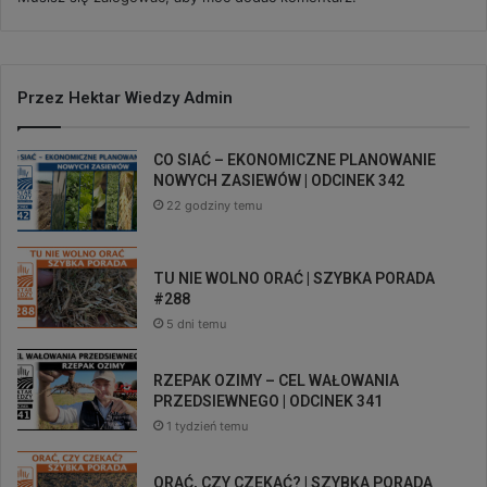
Przez Hektar Wiedzy Admin
CO SIAĆ – EKONOMICZNE PLANOWANIE
NOWYCH ZASIEWÓW | ODCINEK 342
22 godziny temu
TU NIE WOLNO ORAĆ | SZYBKA PORADA
#288
5 dni temu
RZEPAK OZIMY – CEL WAŁOWANIA
PRZEDSIEWNEGO | ODCINEK 341
1 tydzień temu
ORAĆ, CZY CZEKAĆ? | SZYBKA PORADA