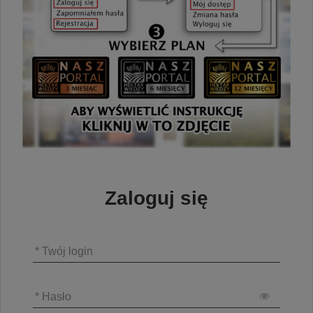
Zaloguj się
* Twój login
* Hasło