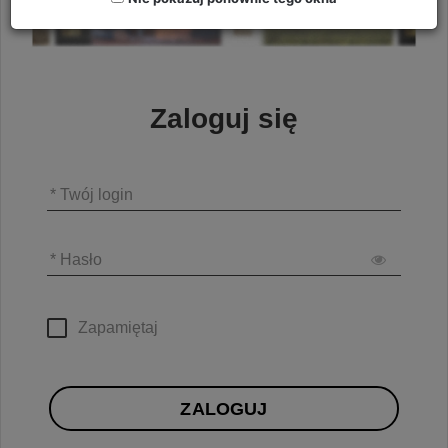
Zaloguj się
* Twój login
* Hasło
Zapamiętaj
ZALOGUJ