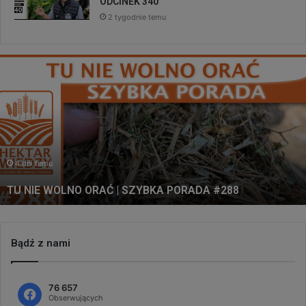
ODCINEK 340
2 tygodnie temu
TU
NIE
WOLNO
ORAĆ
|
SZYBKA
PORADA
#288
4 dni temu
TU NIE WOLNO ORAĆ | SZYBKA PORADA #288
Bądź z nami
76 657
Obserwujących