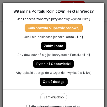
Jesteś
niezalogowany
Menu
W
Witam na Portalu Rolniczym Hektar Wiedzy
Zaloguj się
Jeśli chcesz zobaczyć przykładowy wykład kliknij
Cała prawda o uprawie pasowej
Strona główna
/
JAK KORZYSTAĆ Z PORTALU
Jeśli nie posiadasz jeszcze konta kliknij
JAK KORZYSTAĆ Z
Załóż konto
Aby dowiedzieć się jak korzystać z Portalu kliknij
PORTALU
Pytania i Odpowiedzi
Aby opłacić dostęp do wszystkich wykładów kliknij
Opłać dostęp
Zamknij okno
Nie pokazuj ponownie tego okna