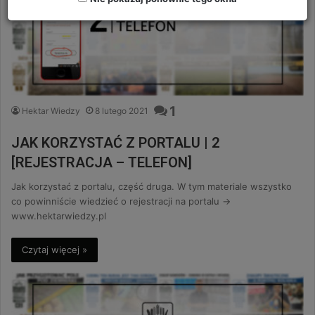
1
Hektar Wiedzy
8 lutego 2021
JAK KORZYSTAĆ Z PORTALU | 2
[REJESTRACJA – TELEFON]
Jak korzystać z portalu, część druga. W tym materiale wszystko
co powinniście wiedzieć o rejestracji na portalu ->
www.hektarwiedzy.pl
Czytaj więcej »